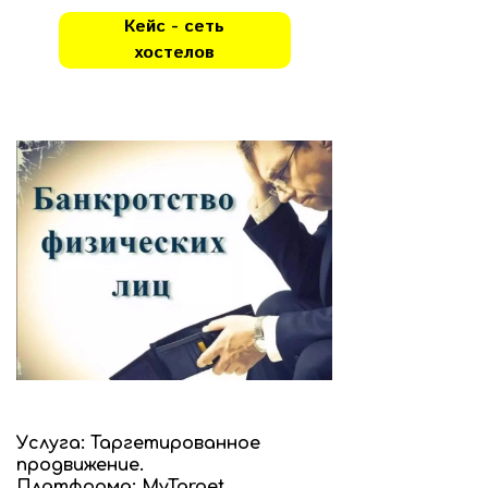
Кейс - сеть
хостелов
Услуга: Таргетированное
продвижение.
Платформа: MyTarget