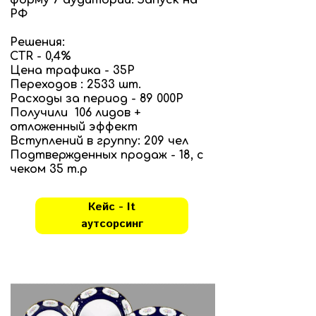
форму 7 аудиторий. Запуск на
РФ
Решения:
CTR - 0,4%
Цена трафика - 35Р
Переходов : 2533 шт.
Расходы за период - 89 000Р
Получили 106 лидов +
отложенный эффект
Вступлений в группу: 209 чел
Подтвержденных продаж - 18, с
чеком 35 т.р
Кейс - It
аутсорсинг