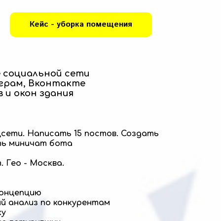
Кейс - уборка помещения
е социальной сети
грам, Вконтакте
 и окон здания
сети. Написать 15 постов. Создать
ть миничат бота
. Гео - Москва.
концепцию
й анализ по конкурентам
ку