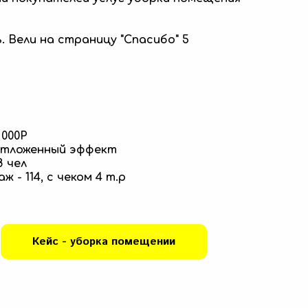
 Вели на страницу "Спасибо" 5
 000Р
 отложенный эффект
8 чел
- 114, с чеком 4 т.р
Кейс - уборка помещении