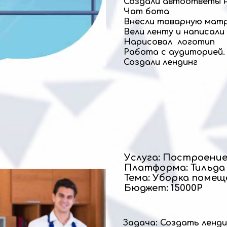
Создали автоответы 
Чат бота
Внесли товарную мат
Вели ленту и написали
Нарисовал логотип
Работа с аудиторией
Создали лендинг
Услуга: Построение
Платформа: Тильда
Тема: Уборка помещ
Бюджет: 15000Р
Задача: Создать ленди