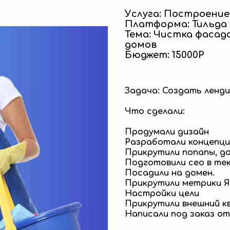
Услуга: Построение
Платформа: Тильда
Тема: Чистка фасад
домов
Бюджет: 15000Р
Задача: Создать ленди
Что сделали:
Продумали дизайн
Разработали концепци
Прикрутили попапы, д
Подготовили сео в те
Посадили на домен.
Прикрутили метрики Ян
Настройки цели
Прикрутили внешний кв
Написали под заказ от