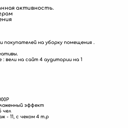
анная активность.
грам
ения
и покупателей на уборку помещения .
еативы.
: вели на сайт 4 аудитории на 1
000Р
тложенный эффект
5 чел
- 11, с чеком 4 т.р