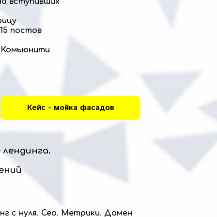
на вступивших
рицу
 15 постов
. Комьюнити
Кейс - мойка фасадов
 лендинга.
ений
нг с нуля. Сео. Метрики. Домен