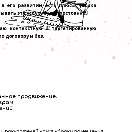
 в его развитии есть плюс - уборка
ывать эту услугу будут постоянно.
каю контекстную и таргетированную
о договору и без.
анное продвижение.
грам
ений
ти покупателей услуг уборки помещения