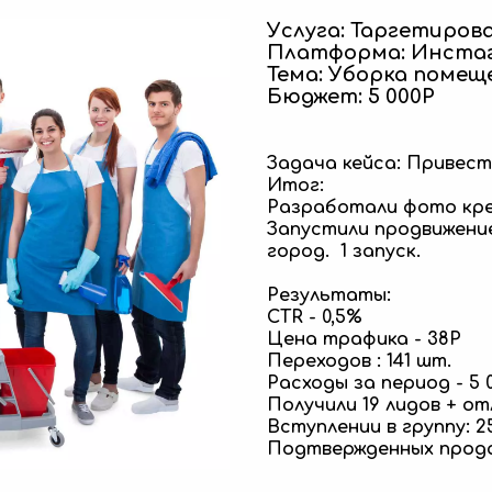
Услуга: Таргетиров
Платформа: Инста
Тема: Уборка помещ
Бюджет: 5 000Р
Задача кейса: Привест
Итог:
Разработали фото кр
Запустили продвижение 
город. 1 запуск.
Результаты:
CTR - 0,5%
Цена трафика - 38Р
Переходов : 141 шт.
Расходы за период - 5 
Получили 19 лидов + о
Вступлении в группу: 2
Подтвержденных продаж 