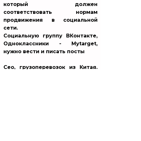
который должен
соответствовать нормам
продвижения в социальной
сети.
Социальную группу ВКонтакте,
Одноклассники - Mytarget,
нужно вести и писать посты
Сео, грузоперевозок из Китая.
Тоже надежный канал
получения клиентов. Важный
ньюанс. Нужен сайт и время для
получения первых лидов. Но
этот канал нужно подкреплять
рекламой доставки товаров из
Китая с помощью Яндекс
директ и таргетированного
продвижения грузоперевозок.