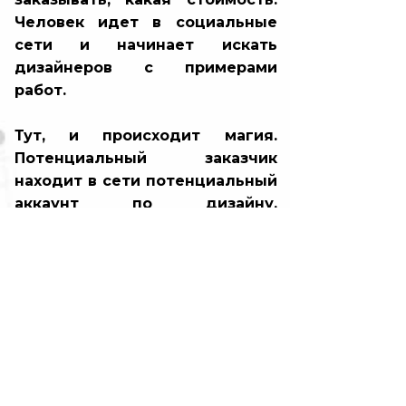
Человек идет в социальные
сети и начинает искать
дизайнеров с примерами
работ.
Тут, и происходит магия.
Потенциальный заказчик
находит в сети потенциальный
аккаунт по дизайну.
Подписывается на него, но не
заказывает, только наблюдает.
Допустим, вы запустили
продвижение на будущую
аудиторию подписчиков или
сразу пробуем поймать
заказчика. Проблема - нет
доверия, есть только