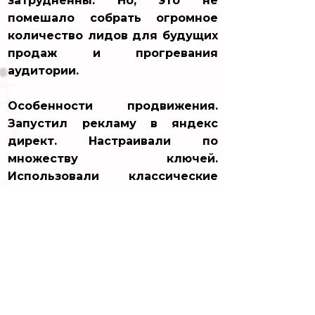
затрудненны. Но, это не
помешало собрать огромное
количество лидов для будущих
продаж и прогревания
аудитории.
Особенности продвижения.
Запустил рекламу в яндекс
директ. Настраивали по
множеству ключей.
Использовали классические
настройки: рся, поиск, мастер
компании, ретаргет и работа с
аудиторией.
Попробовали и
необычные настройки, такие
как товарные карточки.
Из преимуществ работы яндекс