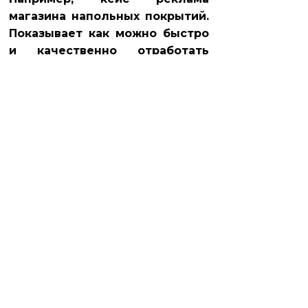
магазина напольных покрытий.
Показывает как можно быстро
и качественно отработать
настройку.
Самое главное в любом
продвижении, офер. От этого
зависит результат кампании.
Если в настройку поставите
офер невыгодный
покупателям, то реакция на
таргетированную активность
будет плохая. От цели зависит:
подпишутся или просто увидят
обьявление склада напольных
покрытий.
Фактор поиска исполнителя.