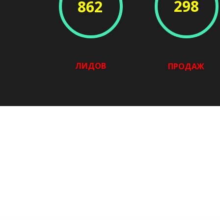
298
862
ЛИДОВ
ПРОДАЖ