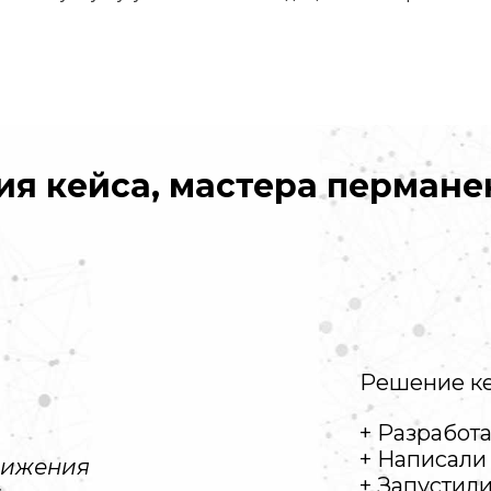
ия кейса, мастера перман
Решение ке
+ Разработ
+ Написали
вижения
+ Запустили