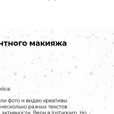
ентного макияжа
йса:
али фото и видео креативы
 несколько разных текстов
 активности. Вели в Instagram. Но