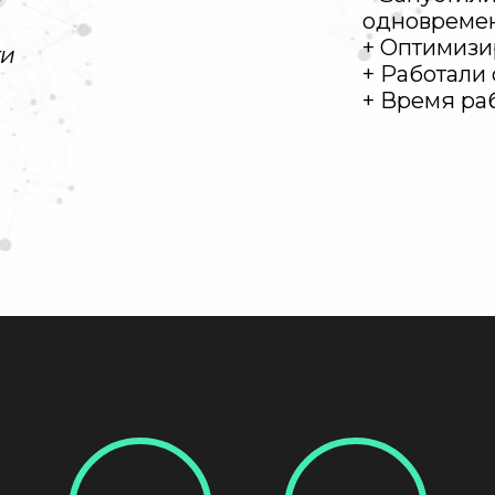
ы
одновремен
+ Оптимизи
ти
+ Работали 
+ Время ра