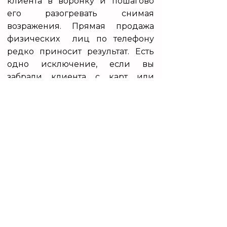
клиента в воронку и пошагово
его разогревать снимая
возражения. Прямая продажа
физических лиц по телефону
редко приносит результат. Есть
одно исключение, если вы
забрали клиента с карт или
директа конкурентов.
Запуская рекламу под ключ по
банкротству вк и проводя А/в
тесты, нужно помнить что
создание креативов и текстов
очень важное занятие. Ведь
продвижение списание у
граждан под ключ вконтакте
требует победы над
конкурентами, а этого можно