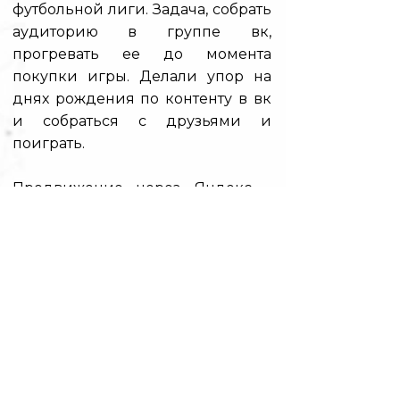
футбольной лиги. Задача, собрать
аудиторию в группе вк,
прогревать ее до момента
покупки игры. Делали упор на
днях рождения по контенту в вк
и собраться с друзьями и
поиграть.
Продвижение через Яндекс -
контекстную рекламу, но
получило успеха. Продвижение
Через майтаргет, тоже
провальное направление. Вышли
на маркетплейсы Озон и
Валберис. Помог клиенту
выложить и настроить карточки
товаров. Фейсбук не разрешил
запускать рекламу и постоянно