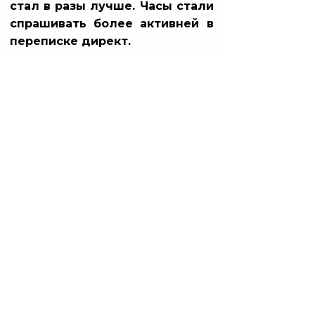
стал в разы лучше. Часы стали
спрашивать более активней в
переписке директ.
Какой вывод можно сделать по
итогу кейса, реклама реплик
наручных часов вконтакте!
Пробуйте не стандартные
решения рекламных
реализации. Тестируйте как
можно больше аудитории, в
том числе и по широким
интересам самой социальной
сети Вк. В том числе
экспериментируйте и
проходите модерацию по
оригинальным маркам Rolex,
Casio, KCGAMES, SKMEI, Голуби,